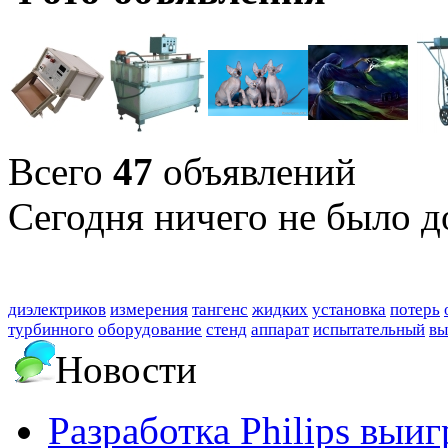
Всего
47
объявлений
Сегодня ничего не было д
диэлектриков
измерения
тангенс
жидких
установка
потерь
турбинного
оборудование
стенд
аппарат
испытательный
вы
Новости
Разработка Philips выи