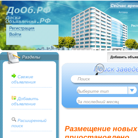
Сейчас врем
Регистрация
Войти
Разделы
Свежие
объявления
Добавить
объявление
Расширенный
поиск
Размещение новых
приостановлено...