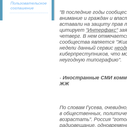
Пользовательское
соглашение
"В последние годы сообще
внимание и граждан и влас
вставали на защиту прав л
цитирует
"Интерфакс"
зая
четверг. В нем отмечается
сообщества является "Живо
недели данный сервис
неод
киберпреступников, что м
неугодную типографию".
-
Иностранные СМИ комм
ЖЖ
По словам Гусева, очевидно
в общественных, политичес
возрастать". Россия "гото
радиовещание, одновремен