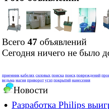
Всего
47
объявлений
Сегодня ничего не было д
приемник
кабелях
силовых
поиска
поиск
повреждений
про
ведьма
магия
приворот
угзп
покрытий
нанесения
Новости
Разработка Philips выи