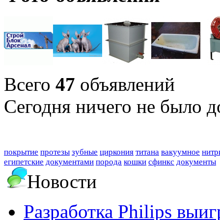
Всего
47
объявлений
Сегодня ничего не было д
покрытие
протезы
зубные
циркония
титана
вакуумное
нитр
египетские
документами
порода
кошки
сфинкс
документы
Новости
Разработка Philips выи